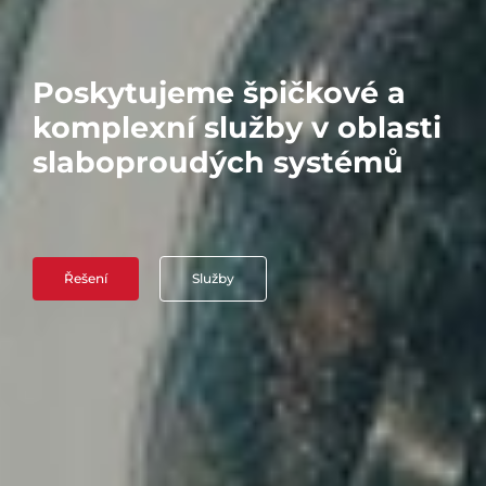
Poskytujeme špičkové a
komplexní služby v oblasti
slaboproudých systémů
Řešení
Služby