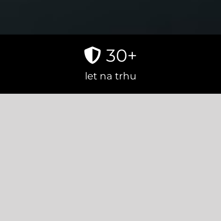
30
+
let na trhu
400
+
objektů v trvalé správě
50
+
spokojených zákazníků v minulém
roce